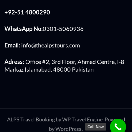
+92-51 4800290
WhatsApp No:
0301-5060936
Email:
info@thealpstours.com
Adress:
Office #2, 3rd Floor, Ahmed Centre, I-8
Markaz Islamabad, 48000 Pakistan
ALPS
Travel Booking by
WP Travel Engine
. Powered
Call Now
by
WordPress
.