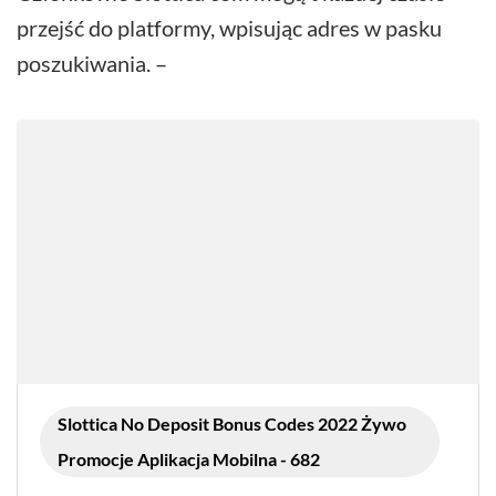
przejść do platformy, wpisując adres w pasku
poszukiwania. –
Slottica No Deposit Bonus Codes 2022 Żywo
Promocje Aplikacja Mobilna - 682