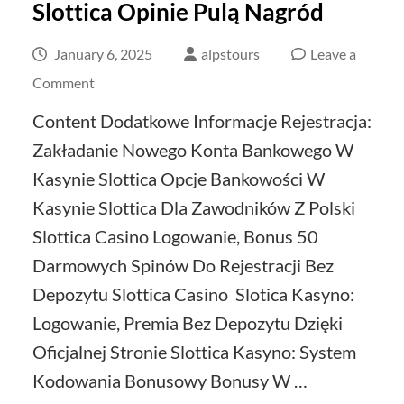
Slottica Opinie Pulą Nagród
January 6, 2025
alpstours
Leave a
on
Comment
Slottica
Content Dodatkowe Informacje Rejestracja:
Opinie
Zakładanie Nowego Konta Bankowego W
Pulą
Kasynie Slottica Opcje Bankowości W
Nagród
Kasynie Slottica Dla Zawodników Z Polski
Slottica Casino Logowanie, Bonus 50
Darmowych Spinów Do Rejestracji Bez
Depozytu Slottica Casino ️ Slotica Kasyno:
Logowanie, Premia Bez Depozytu Dzięki
Oficjalnej Stronie Slottica Kasyno: System
Kodowania Bonusowy Bonusy W …