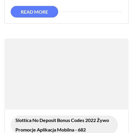
READ MORE
Slottica No Deposit Bonus Codes 2022 Żywo
Promocje Aplikacja Mobilna - 682