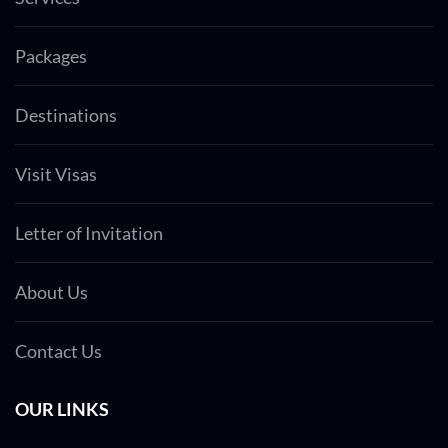
Packages
Destinations
Visit Visas
Letter of Invitation
About Us
Contact Us
OUR LINKS