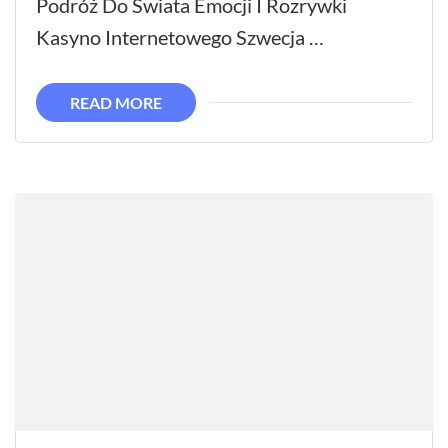
Podróż Do Świata Emocji I Rozrywki
Kasyno Internetowego Szwecja …
READ MORE